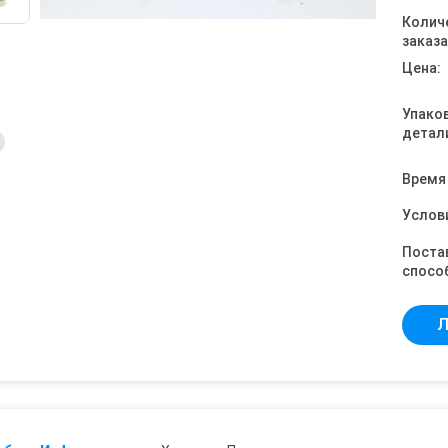
Колич
заказа
Цена:
Упако
детал
Время
Услов
Поста
спосо
Л