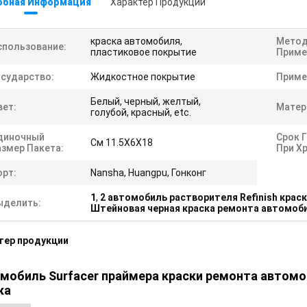
обная Информация
Характер Продукции
краска автомобиля,
Мето
спользование:
пластиковое покрытие
Приме
осударство:
Жидкостное покрытие
Приме
Белый, черный, желтый,
вет:
Матер
голубой, красный, etc.
диночный
Срок 
См 11.5X6X18
азмер Пакета:
При Х
орт:
Nansha, Huangpu, Гонконг
1
,
2 автомобиль растворителя Refinish крас
ыделить:
Штейновая черная краска ремонта автомоби
тер продукции
мобиль Surfacer праймера краски ремонта автомо
ка