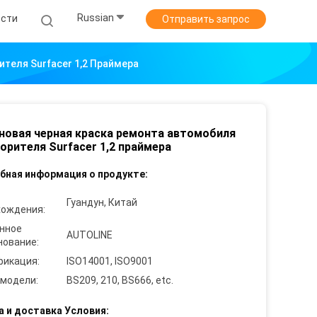
Russian
ости
Отправить запрос
теля Surfacer 1,2 Праймера
овая черная краска ремонта автомобиля
орителя Surfacer 1,2 праймера
бная информация о продукте:
Гуандун, Китай
хождения:
нное
AUTOLINE
нование:
фикация:
ISO14001, ISO9001
 модели:
BS209, 210, BS666, etc.
а и доставка Условия: