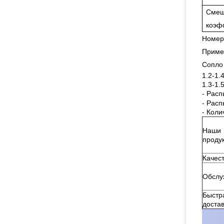
Смеш
коэф
Номер 
Приме
Сопло
1.2-1.
1.3-1.
- Расп
- Расп
- Коли
Наши
проду
Качес
Обслу
Быстр
доста