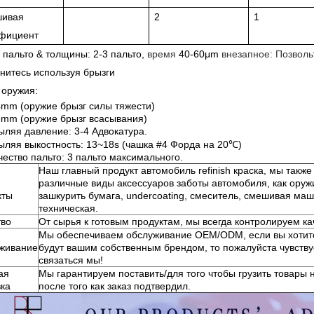
ивая
2
1
фициент
пальто & толщины: 2-3 пальто,
время
40-60μm
внезапное: Позволь
нитесь используя брызги
 оружия:
4mm (оружие брызг силы тяжести)
5mm (оружие брызг всасывания)
ыляя давление: 3-4 Адвокатура.
ыляя выкостность: 13~18s (чашка #4 Форда на 20℃)
чество пальто: 3 пальто максимального.
Наш главный продукт автомобиль refinish краска, мы такж
различные виды аксессуаров заботы автомобиля, как оружие
кты
зашкурить бумага, undercoating, смеситель, смешивая маш
техническая.
тво
От сырья к готовым продуктам, мы всегда контролируем кач
Мы обеспечиваем обслуживание OEM/ODM, если вы хотите
живание
будут вашим собственным брендом, то пожалуйста чувств
связаться мы!
ая
Мы гарантируем поставить/для того чтобы грузить товары 
вка
после того как заказ подтвердил.