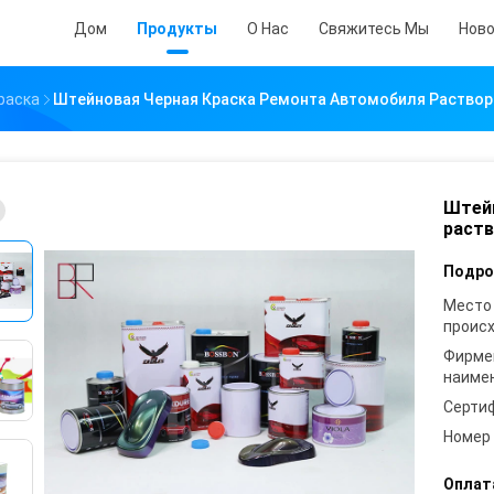
Дом
Продукты
О Нас
Свяжитесь Мы
Нов
раска
Штейновая Черная Краска Ремонта Автомобиля Раствори
Штейн
раств
Подро
Место
проис
Фирме
наиме
Серти
Номер
Оплат