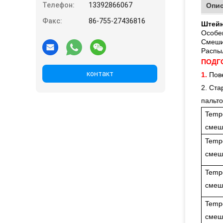
Телефон:
13392866067
Опи
Факс:
86-755-27436816
Штейн
Особен
Смешив
Распыл
ПОДГ
контакт
1.
Пов
2. Ста
пальто
Temp
смеш
Temp
смеш
Temp
смеш
Temp
смеш