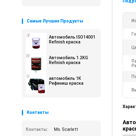
Подр
И
Самые Лучшие Продукты
Г
Автомобиль ISO14001
Refinish краска
Ц
Автомобиль 1.2KG
О
Refinish краска
Р
П
автомобиль 1К
Рефиниш краска
В
Харак
Контакты
Авто
крас
Контакты:
Ms. Scarlett