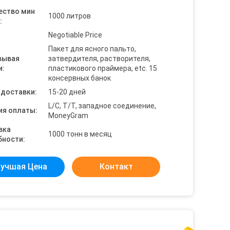
ество мин
1000 литров
:
Negotiable Price
Пакет для ясного пальто,
вывая
затвердителя, растворителя,
и:
пластикового праймера, etc. 15
консервных банок
 доставки:
15-20 дней
L/C, T/T, западное соединение,
ия оплаты:
MoneyGram
вка
1000 тонн в месяц
бности:
учшая Цена
Контакт