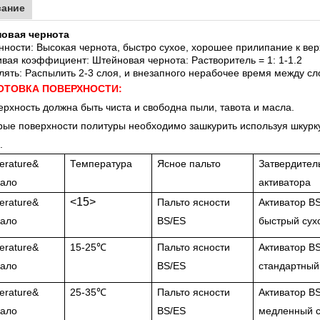
сание
овая чернота
ности: Высокая чернота, быстро сухое, хорошее прилипание к вер
ая коэффициент: Штейновая чернота: Растворитель = 1: 1-1.2
ять: Распылить 2-3 слоя, и внезапного нерабочее время между сл
ОТОВКА ПОВЕРХНОСТИ:
ерхность должна быть чиста и свободна пыли, тавота и масла.
рые поверхности политуры необходимо зашкурить используя шкурк
.
erature&
Температура
Ясное пальто
Затвердител
ало
активатора
<15>
erature&
Пальто ясности
Активатор B
ало
BS/ES
быстрый сух
erature&
15-25℃
Пальто ясности
Активатор B
ало
BS/ES
стандартный
erature&
25-35℃
Пальто ясности
Активатор B
ало
BS/ES
медленный с