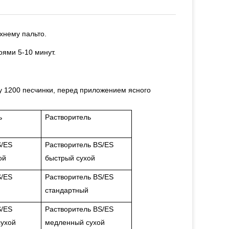
хнему пальто.
оями 5-10 минут.
у 1200 песчинки, перед приложением ясного
ь
Растворитель
S/ES
Растворитель BS/ES
ой
быстрый сухой
S/ES
Растворитель BS/ES
стандартный
S/ES
Растворитель BS/ES
ухой
медленный сухой