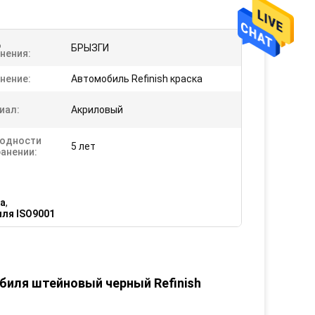
д
БРЫЗГИ
нения:
нение:
Автомобиль Refinish краска
иал:
Акриловый
Годности
5 лет
ранении:
ка
,
ля ISO9001
биля штейновый черный Refinish