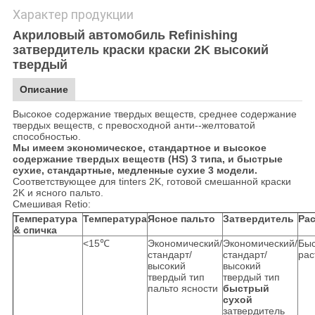
Характер продукции
Акриловый автомобиль Refinishing
затвердитель краски краски 2K высокий
твердый
Описание
Высокое содержание твердых веществ, среднее содержание
твердых веществ, с превосходной анти--желтоватой
способностью.
Мы имеем экономическое, стандартное и высокое
содержание твердых веществ (HS) 3 типа, и быстрые
сухие, стандартные, медленные сухие 3 модели.
Соответствующее для tinters 2K, готовой смешанной краски
2K и ясного пальто.
Смешивая Retio:
Температура
Температура
Ясное пальто
Затвердитель
Ра
& спичка
<15℃
Экономический/
Экономический/
Быс
стандарт/
стандарт/
рас
высокий
высокий
твердый тип
твердый тип
пальто ясности
быстрый
сухой
затвердитель