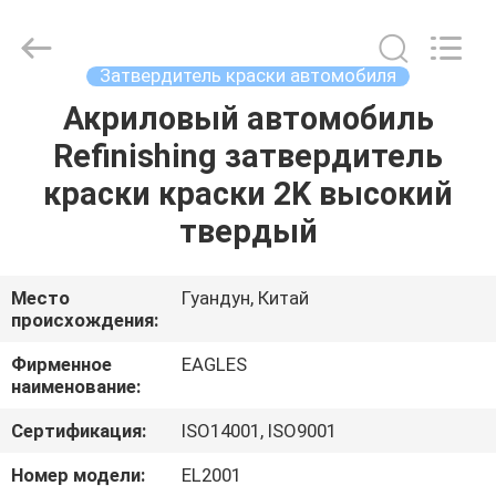
Automotive
Supplies
Co.,Ltd..
All
Rights
Затвердитель краски автомобиля
Reserved.
Developed
Акриловый автомобиль
ДОМ
by
ECER
Refinishing затвердитель
ПРОДУКТЫ
краски краски 2K высокий
твердый
О
НАС
Место
Гуандун, Китай
происхождения:
ПУТЕШЕСТВИЕ
Фирменное
EAGLES
наименование:
ФАБРИКИ
Сертификация:
ISO14001, ISO9001
ПРОВЕРКА
Номер модели:
EL2001