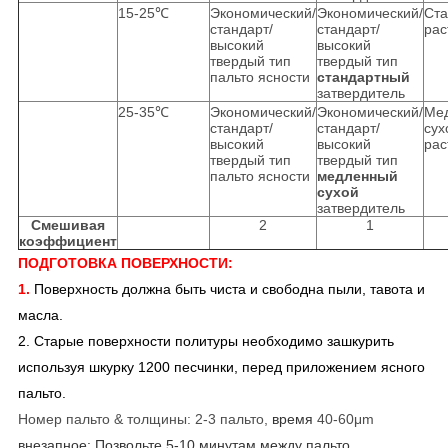
15-25℃
Экономический/
Экономический/
Ста
стандарт/
стандарт/
рас
высокий
высокий
твердый тип
твердый тип
пальто ясности
стандартный
затвердитель
25-35℃
Экономический/
Экономический/
Ме
стандарт/
стандарт/
сух
высокий
высокий
рас
твердый тип
твердый тип
пальто ясности
медленный
сухой
затвердитель
Смешивая
2
1
коэффициент
ПОДГОТОВКА ПОВЕРХНОСТИ:
1.
Поверхность должна быть чиста и свободна пыли, тавота и
масла.
2. Старые поверхности политуры необходимо зашкурить
используя шкурку 1200 песчинки, перед приложением ясного
пальто.
Номер пальто & толщины: 2-3 пальто,
время
40-60μm
внезапное: Позвольте 5-10 минутам между пальто