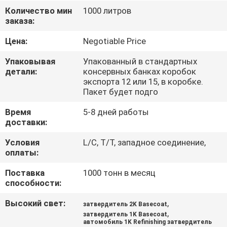
КАЧЕСТВА
Количество мин
1000 литров
заказа:
СВЯЖИТЕСЬ
Цена:
Negotiable Price
МЫ
Упаковывая
Упакованный в стандартных
детали:
консервных банках коробок
экспорта 12 или 15, в коробке.
НОВОСТИ
Пакет будет подго
Время
5-8 дней работы
СПРОСИТЕ
доставки:
ЦИТАТУ
Условия
L/C, T/T, западное соединение,
оплаты:
КАРТА
Поставка
1000 тонн в месяц
способности:
САЙТА
Высокий свет:
,
затвердитель 2K Basecoat
,
затвердитель 1K Basecoat
PRIVACY
автомобиль 1K Refinishing затвердитель