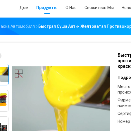
Дом
Продукты
О Нас
Свяжитесь Мы
Нов
раска Автомобиля
Быстрая Суша Анти- Желтоватая Противоко
Быстр
проти
краск
Подро
Место
проис
Фирме
наиме
Серти
Номер