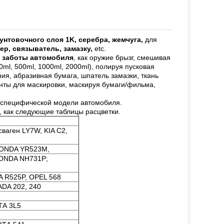
грунтовочного слоя 1K, серебра, жемчуга,
для
ер, связыватель, замазку,
etc.
 заботы автомобиля
, как оружие брызг, смешивая
0ml, 500ml, 1000ml, 2000ml), полируя пусковая
ия, абразивная бумага, шпатель замазки, ткань
енты для маскировки, маскируя бумаги/фильма,
к специфической модели автомобиля.
, как следующие таблицы расцветки.
ваген LY7W, KIA C2,
 HONDA YR523M,
HONDA NH731P;
A R525P, OPEL 568
ADA 202, 240
ТА 3L5