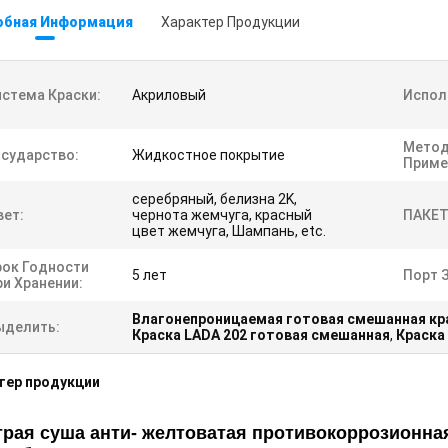
обная Информация
Характер Продукции
истема Краски:
Акриловый
Испол
Мето
осударство:
Жидкостное покрытие
Приме
серебряный, белизна 2K,
вет:
чернота жемчуга, красный
ПАКЕТ
цвет жемчуга, Шампань, etc.
рок Годности
5 лет
Порт З
ри Хранении:
Влагонепроницаемая готовая смешанная кр
ыделить:
Краска LADA 202 готовая смешанная
,
Краска
тер продукции
рая суша анти- желтоватая противокоррозионна