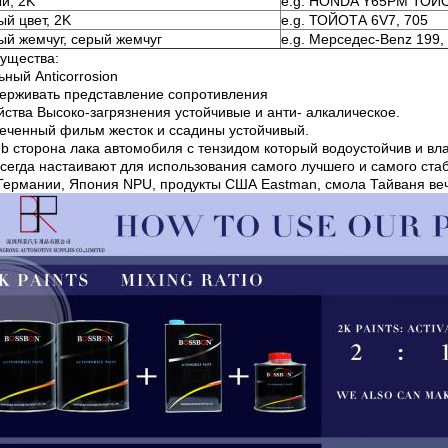
й, 2K
e.g. HONDA Y65PM ТОЙ
й цвет, 2K
e.g. ТОЙОТА 6V7, 705
ый жемчуг, серый жемчуг
e.g. Мерседес-Benz 199,
ущества:
ьный Anticorrosion
держивать представление сопротивления
йства Высоко-загрязнения устойчивые и анти- алкалическое.
леченный фильм жесток и ссадины устойчивый.
ub сторона лака автомобиля с тензидом который водоустойчив и в
сегда настаивают для использования самого лучшего и самого ста
Германии, Япония NPU, продукты США Eastman, смола Тайваня веч