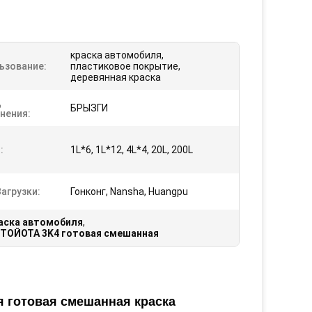
краска автомобиля,
ьзование:
пластиковое покрытие,
деревянная краска
д
БРЫЗГИ
нения:
:
1L*6, 1L*12, 4L*4, 20L, 200L
агрузки:
Гонконг, Nansha, Huangpu
аска автомобиля
,
 ТОЙОТА 3K4 готовая смешанная
я готовая смешанная краска