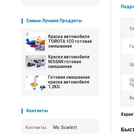
Подр
Самые Лучшие Продукты
С
Краска автомобиля
ТОЙОТА 1CO готовая
смешанная
Г
Краска автомобиля
NISSAN готовая
Ц
смешанная
Готовая смешанная
С
краска автомобиля
П
1.2KG
В
Контакты
Харак
Контакты:
Ms. Scarlett
Быст