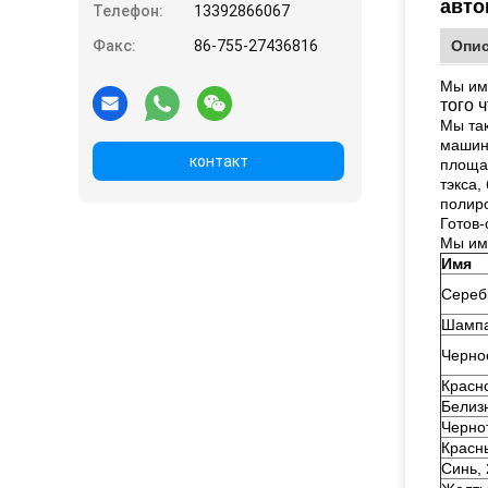
авто
Телефон:
13392866067
Факс:
86-755-27436816
Опи
Мы им
того 
Мы та
машина
контакт
площад
тэкса,
полиро
Готов-
Мы име
Имя
Сереб
Шампа
Черно
Красн
Белиз
Черно
Красн
Синь,