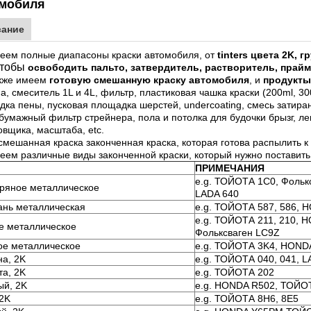
мобиля
сание
еем полные диапасоны краски автомобиля, от
tinters цвета 2K, 
чтобы
освободить пальто, затвердитель, растворитель, прайм
кже имеем
готовую смешанную краску автомобиля
, и
продукты
, смеситель 1L и 4L, фильтр, пластиковая чашка краски (200ml, 30
ка пены, пусковая площадка шерстей, undercoating, смесь затиран
 бумажный фильтр стрейнера, пола и потолка для будочки брызг, л
вщика, масштаба, etc.
смешанная краска законченная краска, которая готова распылить 
ем различные виды законченной краски, который нужно поставить
ПРИМЕЧАНИЯ
e.g. ТОЙОТА 1C0, Фолькс
ряное металлическое
LADA 640
нь металлическая
e.g. ТОЙОТА 587, 586,
e.g. ТОЙОТА 211, 210, 
е металлическое
Фольксваген LC9Z
ое металлическое
e.g. ТОЙОТА 3K4, HOND
на, 2K
e.g. ТОЙОТА 040, 041, L
та, 2K
e.g. ТОЙОТА 202
ый, 2K
e.g. HONDA R502, ТОЙО
 2K
e.g. ТОЙОТА 8H6, 8E5