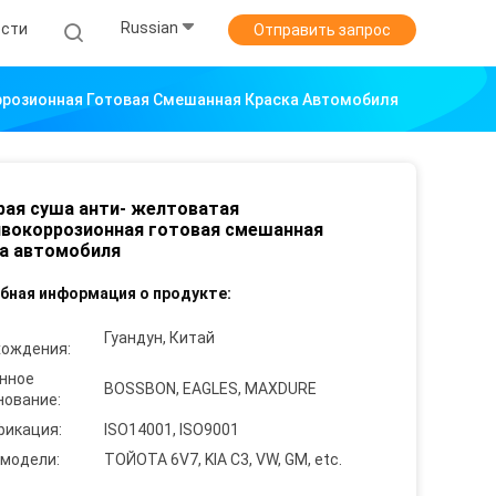
Russian
ости
Отправить запрос
ррозионная Готовая Смешанная Краска Автомобиля
ая суша анти- желтоватая
вокоррозионная готовая смешанная
а автомобиля
бная информация о продукте:
Гуандун, Китай
хождения:
нное
BOSSBON, EAGLES, MAXDURE
нование:
фикация:
ISO14001, ISO9001
 модели:
ТОЙОТА 6V7, KIA C3, VW, GM, etc.