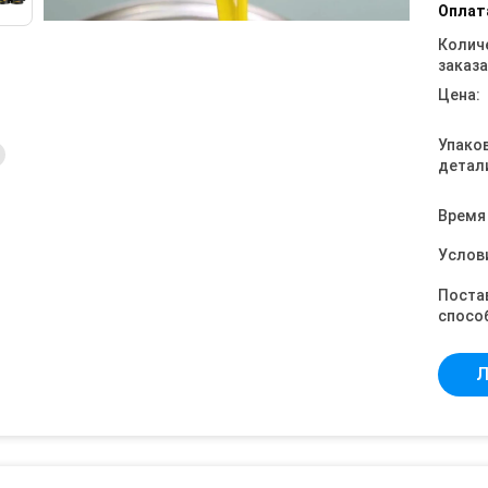
Оплат
Колич
заказа
Цена:
Упако
детал
Время
Услов
Поста
спосо
Л