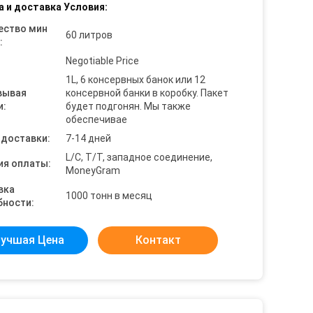
а и доставка Условия:
ество мин
60 литров
:
Negotiable Price
1L, 6 консервных банок или 12
вывая
консервной банки в коробку. Пакет
и:
будет подгонян. Мы также
обеспечивае
 доставки:
7-14 дней
L/C, T/T, западное соединение,
ия оплаты:
MoneyGram
вка
1000 тонн в месяц
бности:
учшая Цена
Контакт