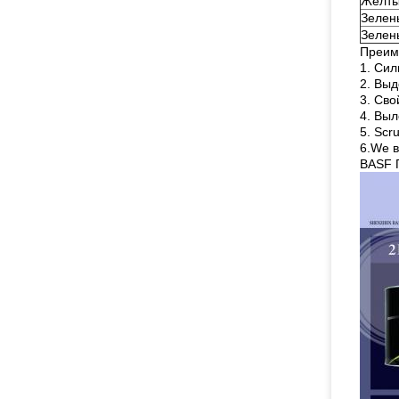
Желты
Зелены
Зелен
Преим
1. Сил
2. Вы
3. Сво
4. Вы
5. Scr
6.We в
BASF 