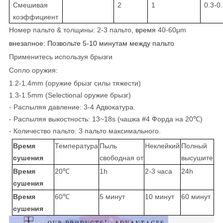
Смешивая
2
1
0.3-0
коэффициент
Номер пальто & толщины: 2-3 пальто,
время
40-60μm
внезапное: Позвольте 5-10 минутам между пальто
Применитесь используя брызги
Сопло оружия:
1.2-1.4mm (оружие брызг силы тяжести)
1.3-1.5mm (Selectional оружие брызг)
- Распыляя давление: 3-4 Адвокатура.
- Распыляя выкостность: 13~18s (чашка #4 Форда на 20℃)
- Количество пальто: 3 пальто максимального.
Время
Температура
Пыль
Неклейкий
Полный
сушения
свободная от
высушите
Время
20℃
1h
2-3 часа
24h
сушения
Время
60℃
5 минут
10 минут
60 минут
сушения