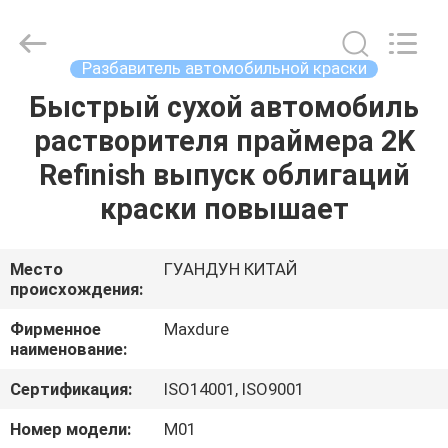
Automotive
Supplies
Co.,Ltd..
All
Rights
Разбавитель автомобильной краски
Reserved.
Developed
by
Быстрый сухой автомобиль
ДОМ
ECER
растворителя праймера 2K
ПРОДУКТЫ
Refinish выпуск облигаций
краски повышает
О
НАС
Место
ГУАНДУН КИТАЙ
происхождения:
ПУТЕШЕСТВИЕ
Фирменное
Maxdure
наименование:
ФАБРИКИ
Сертификация:
ISO14001, ISO9001
ПРОВЕРКА
Номер модели:
М01