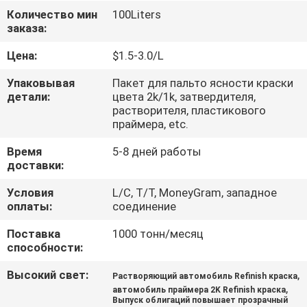
КАЧЕСТВА
Количество мин
100Liters
заказа:
СВЯЖИТЕСЬ
Цена:
$1.5-3.0/L
МЫ
Упаковывая
Пакет для пальто ясности краски
детали:
цвета 2k/1k, затвердителя,
растворителя, пластикового
НОВОСТИ
праймера, etc.
Время
5-8 дней работы
СПРОСИТЕ
доставки:
ЦИТАТУ
Условия
L/C, T/T, MoneyGram, западное
оплаты:
соединение
КАРТА
Поставка
1000 тонн/месяц
способности:
САЙТА
Высокий свет:
,
Растворяющий автомобиль Refinish краска
,
автомобиль праймера 2K Refinish краска
PRIVACY
Выпуск облигаций повышает прозрачный