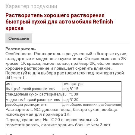
Характер продукции
Растворитель хорошего растворения
быстрый сухой для автомобиля Refinish
краска
Описание
Растворитель
Особенности: Растворитель s разделенный в быстрые сухие,
стандартные и медленные сухие типы. Он использован в 2K
краске, 1K краска, ясное пальто, праймер 2K, etc. он имеет
хорошее растворение и повышает скрепить влияние.
Посоветуйте для выбора растворителя под температурой
differernt:
имя
температура
быстрый сухой растворитель
под ℃ 15
стандартный сухой растворитель
15 | ℃ 30
медленный сухой растворитель
над ℃ 30
всеобщий растворитель
для общего влияния разбавления
Растворитель NC: дешевая цена, быстро сухая, вообще
используемая для праймера 1K.
Период хранения: На ℃ 20 с первоначальный
герметизировать, смогите хранить больше чем 3 лет.