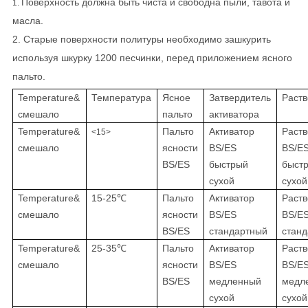
Поверхность должна быть чиста и свободна пыли, тавота и
1.
масла.
2. Старые поверхности политуры необходимо зашкурить
используя шкурку 1200 песчинки, перед приложением ясного
пальто.
Temperature&
Температура
Ясное
Затвердитель
Раств
смешало
пальто
активатора
Temperature&
Пальто
Активатор
Раств
<15>
смешало
ясности
BS/ES
BS/E
BS/ES
быстрый
быст
сухой
сухой
Temperature&
15-25℃
Пальто
Активатор
Раств
смешало
ясности
BS/ES
BS/E
BS/ES
стандартный
стан
Temperature&
25-35℃
Пальто
Активатор
Раств
смешало
ясности
BS/ES
BS/E
BS/ES
медленный
медл
сухой
сухой